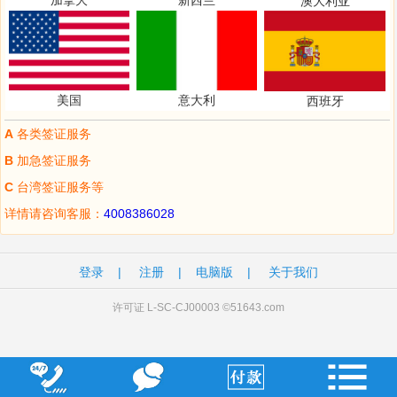
加拿大
新西兰
澳大利亚
美国
意大利
西班牙
A
各类签证服务
B
加急签证服务
C
台湾签证服务等
详情请咨询客服：
4008386028
登录
|
注册
|
电脑版
|
关于我们
许可证 L-SC-CJ00003 ©51643.com