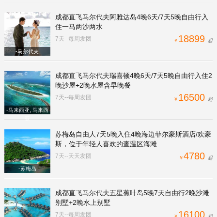
成都直飞马尔代夫阿雅达岛4晚6天/7天5晚自由行入
住一马两沙两水
18899
7天--每周发团
￥
起
-马尔代夫
成都直飞马尔代夫瑞喜顿4晚6天/7天5晚自由行入住2
晚沙屋+2晚水屋含早晚餐
16500
7天--每周发团
￥
起
-马来西亚, 马来西
亚
苏梅岛自由人7天5晚入住4晚海边菲尔豪斯酒店/欢豪
斯，位于年轻人喜欢的查温区海滩
4780
7天--天天发团
￥
起
-苏梅岛
成都直飞马尔代夫五星蕉叶岛5晚7天自由行2晚沙滩
别墅+2晚水上别墅
16100
7天--每周发团
￥
起