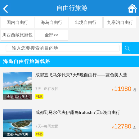
自由行旅游
国内自由行
海岛自由行
出境自由行
九寨沟自由行
川西西藏旅游包
全部>>
车
海岛自由行旅游线路
成都直飞马尔代夫7天5晚自由行——蓝色美人蕉
11980
7天--正在发团
￥
起
特惠
成都-马尔代夫
成都到马尔代夫伊露岛Irufushi7天5晚自由行
12780
7天--每周发团
￥
起
特惠
成都-马尔代夫