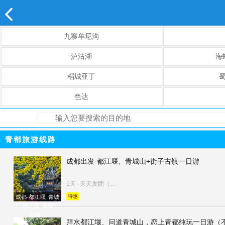
九寨牟尼沟
泸沽湖
海
稻城亚丁
色达
青都旅游线路
成都出发-都江堰、青城山+街子古镇一日游
1天--天天发团（冬季发团）
特惠
成都-都江堰, 青城
山, 都江堰, 青城山,
青城山
拜水都江堰、问道青城山，恋上青都纯玩一日游（