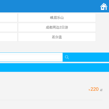
峨眉乐山
成都周边2日游
若尔盖
220
￥
起