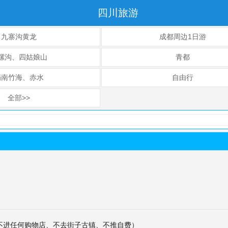
四川旅游
九寨沟黄龙
成都周边1日游
螺沟、四姑娘山
青都
蜀南竹海、赤水
自由行
全部>>
不进任何购物店、不去街子古镇、不推自费）