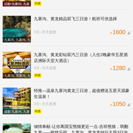
特惠
成都-九寨沟, 九寨
沟, 九寨沟, 九寨沟,
黄龙, 黄龙
九寨沟、黄龙精品双飞三日游！航班可供选择
1600
3天--天天发团
￥
起
-九寨沟, 九寨沟, 九
寨沟, 九寨沟
九寨沟、黄龙彩钻双汽三日游（入住2晚豪华五星酒
店洲际天堂大酒店）
1280
3天--天天发团
￥
起
特惠
-九寨沟, 九寨沟, 九
寨沟, 九寨沟, 黄龙,
黄龙
特推—温泉九寨沟黄龙三日游，超值赠送五星天源豪
生温泉！
1050
3天--天天发团
￥
起
特惠
成都-九寨沟, 九寨
沟, 九寨沟, 九寨沟,
黄龙, 黄龙
倾情奉献-让你离国宝熊猫更近一点-吉祥熊猫，萌翻
九寨——熊猫乐园，九寨沟，黄龙真纯玩主题3日游