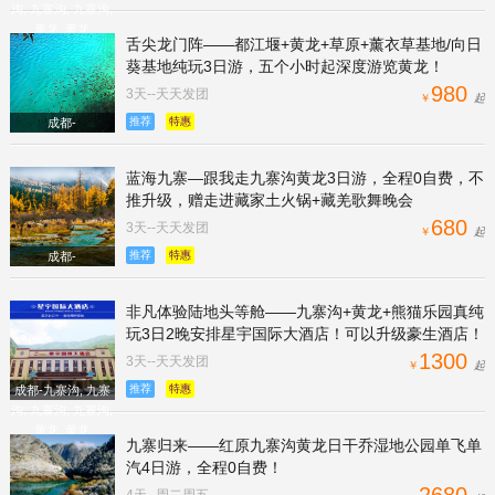
沟, 九寨沟, 九寨沟,
黄龙, 黄龙
舌尖龙门阵——都江堰+黄龙+草原+薰衣草基地/向日
葵基地纯玩3日游，五个小时起深度游览黄龙！
980
3天--天天发团
￥
起
推荐
特惠
成都-
蓝海九寨—跟我走九寨沟黄龙3日游，全程0自费，不
推升级，赠走进藏家土火锅+藏羌歌舞晚会
680
3天--天天发团
￥
起
推荐
特惠
成都-
非凡体验陆地头等舱——九寨沟+黄龙+熊猫乐园真纯
玩3日2晚安排星宇国际大酒店！可以升级豪生酒店！
1300
3天--天天发团
￥
起
推荐
特惠
成都-九寨沟, 九寨
沟, 九寨沟, 九寨沟,
黄龙, 黄龙
九寨归来——红原九寨沟黄龙日干乔湿地公园单飞单
汽4日游，全程0自费！