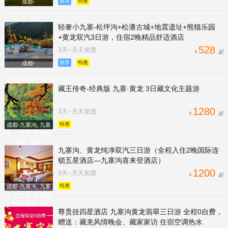
推荐
特惠
成都-
轻奢小九寨-松坪沟+松潘古城+地震遗址+熊猫乐园
+黄龙双汽3日游，住宿2晚精品舒适酒店
528
3天--天天发团
￥
起
推荐
特惠
成都-
藏王传奇-经典版 九寨·黄龙 3日藏文化主题游
1280
3天--天天发团
￥
起
特惠
成都-九寨沟, 九寨
沟, 九寨沟, 九寨沟,
黄龙, 黄龙
九寨沟、黄龙纯净双汽三日游（全程入住2晚国际连
锁五星酒店—九寨沟喜来登酒店）
1200
3天--天天发团
￥
起
特惠
成都-九寨沟, 九寨
沟, 三日游, 九寨沟,
九寨沟, 黄龙, 黄龙
尊贵挂四星酒店 九寨沟黄龙翡翠三日游 全程0自费，
赠送：藏羌风情晚会、藏家家访 住宿空调热水