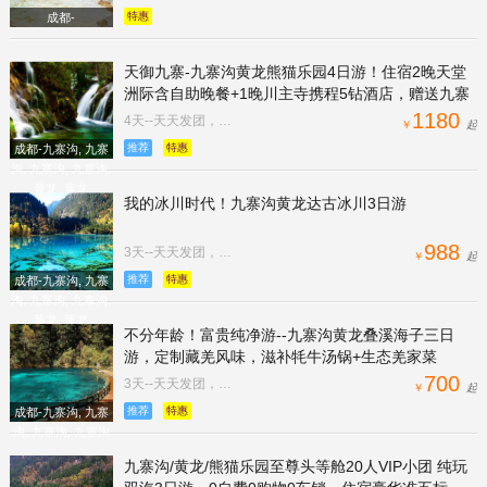
特惠
成都-
天御九寨-九寨沟黄龙熊猫乐园4日游！住宿2晚天堂
洲际含自助晚餐+1晚川主寺携程5钻酒店，赠送九寨
千古情晚会！
1180
4天--天天发团，详情电讯！
￥
起
推荐
特惠
成都-九寨沟, 九寨
沟, 九寨沟, 九寨沟,
黄龙, 黄龙
我的冰川时代！九寨沟黄龙达古冰川3日游
988
3天--天天发团，详情电讯！
￥
起
推荐
特惠
成都-九寨沟, 九寨
沟, 九寨沟, 九寨沟,
黄龙, 黄龙
不分年龄！富贵纯净游--九寨沟黄龙叠溪海子三日
游，定制藏羌风味，滋补牦牛汤锅+生态羌家菜
700
3天--天天发团，详情电讯！
￥
起
推荐
特惠
成都-九寨沟, 九寨
沟, 九寨沟, 九寨沟
九寨沟/黄龙/熊猫乐园至尊头等舱20人VIP小团 纯玩