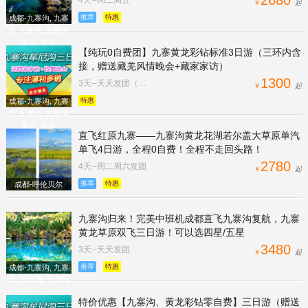
2680
4天--周二周五
￥
起
推荐
特惠
成都-九寨沟, 九寨
沟, 九寨沟, 九寨沟,
黄龙, 黄龙
【纯玩0自费团】九寨黄龙彩钻标准3日游（三环内含
接，赠送藏羌风情晚会+藏家家访）
1300
3天--天天发团（暂停发团）
￥
起
特惠
成都-九寨沟, 九寨
沟, 九寨沟, 九寨沟,
黄龙, 黄龙
直飞红原九寨——九寨沟黄龙花湖若尔盖大草原单汽
单飞4日游，全程0自费！全程不走回头路！
2780
4天--周二周六发团
￥
起
推荐
特惠
成都-呼伦贝尔
九寨沟归来！完美中班机成都直飞九寨沟复航，九寨
黄龙草原双飞三日游！可以选四星/五星
3480
3天--天天发团
￥
起
推荐
特惠
成都-九寨沟, 九寨
沟, 九寨沟, 九寨沟
特价优惠【九寨沟、黄龙彩钻零自费】三日游（赠送