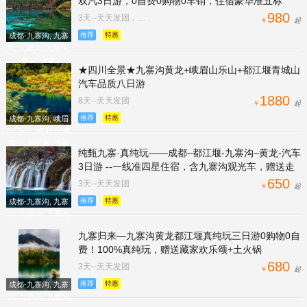
双汽3日游，0自费0购物0车销，住宿豪华准五标
准，定制版2+1至尊座驾，奢享陆地头等舱！
980
3天--天天发团，详情电讯！
￥
起
推荐
特惠
成都-九寨沟, 九寨
沟, 九寨沟, 九寨沟,
黄龙, 黄龙
★四川全景★九寨沟黄龙+峨眉山乐山+都江堰青城山
汽车品质八日游
1880
8天--天天发团
￥
起
推荐
特惠
成都-九寨沟, 峨眉
山, 乐山, 峨眉山, 峨
眉山, 都江堰, 成都
纯甄九寨·真纯玩——成都–都江堰-九寨沟–黄龙-汽车
3日游 --一线准四星住宿，含九寨沟观光车，赠送走
进藏家和风情晚会，王牌产品！
650
3天--天天发团
￥
起
推荐
特惠
成都-九寨沟, 九寨
沟, 九寨沟, 九寨沟
九寨归来—九寨沟黄龙都江堰真纯玩三日游0购物0自
费！100%真纯玩，赠送藏家欢乐颂+土火锅
680
3天--天天发团
￥
起
推荐
特惠
成都-九寨沟, 九寨
沟, 九寨沟, 九寨沟